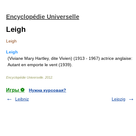
Encyclopédie Universelle
Leigh
Leigh
Leigh
(Viviane Mary Hartley, dite Vivien) (1913 - 1967) actrice anglaise:
Autant en emporte le vent (1939).
Encyclopédie Universelle
.
2012
.
Игры ⚽
Нужна курсовая?
Leibniz
Leipzig