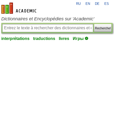
RU
EN
DE
ES
fr-academic.com
Dictionnaires et Encyclopédies sur 'Academic'
Recherche!
interprétations
traductions
livres
Игры ⚽