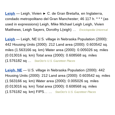
Leigh
— Leigh, Vivien ► C. de Gran Bretaña, en Inglaterra,
condado metropolitano del Gran Manchester; 46 117 h. * * * (as
used in expressions) Leigh, Mike Michael Leigh Leigh, Vivien
Matthews, Leigh Sayers, Dorothy L(eigh) …
Enciclopedia Universal
Leigh
— Leigh, NE U.S. village in Nebraska Population (2000):
442 Housing Units (2000): 212 Land area (2000): 0.603542 sq.
miles (1.563166 sq. km) Water area (2000): 0.005026 sq. miles
(0.013016 sq. km) Total area (2000): 0.608568 sq. miles
(1.576182 sq …
StarDict's U.S. Gazetteer Places
Leigh, NE
— U.S. village in Nebraska Population (2000): 442
Housing Units (2000): 212 Land area (2000): 0.603542 sq. miles
(1.563166 sq. km) Water area (2000): 0.005026 sq. miles
(0.013016 sq. km) Total area (2000): 0.608568 sq. miles
(1.576182 sq. km) FIPS… …
StarDict's U.S. Gazetteer Places