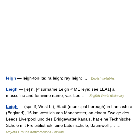
leigh
— leigh·ton·ite; ra·leigh; ray·leigh; …
English syllables
Leigh
— [lē] n. [< surname Leigh < ME leye: see LEA1] a
masculine and feminine name; var. Lee …
English World dictionary
Leigh
— (spr. lī, West L.), Stadt (municipal borough) in Lancashire
(England), 16 km westlich von Manchester, an einem Zweige des
Leeds Liverpool und des Bridgewater Kanals, hat eine Technische
Schule mit Freibibliothek, eine Lateinschule, Baumwoll ,… …
Meyers Großes Konversations-Lexikon