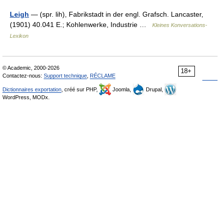
Leigh
— (spr. lih), Fabrikstadt in der engl. Grafsch. Lancaster,
(1901) 40.041 E.; Kohlenwerke, Industrie …
Kleines Konversations-
Lexikon
© Academic, 2000-2026
18+
Contactez-nous:
Support technique
,
RÉCLAME
Dictionnaires exportation
, créé sur PHP,
Joomla,
Drupal,
WordPress, MODx.